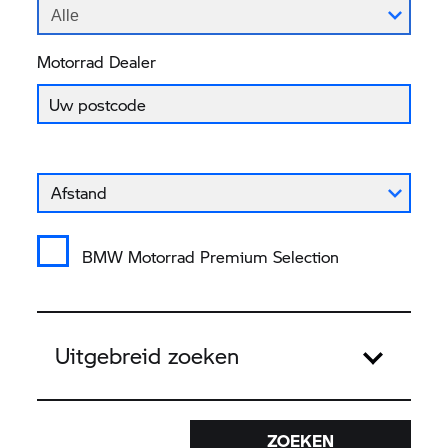
Alle
Motorrad Dealer
Vul uw postcode in om de dichtstbijzijnde Motorrad dea
Afstand van uw postcode tot de Motorrad Dealer
Afstand
BMW Motorrad Premium Selection
Uitgebreid zoeken
ZOEKEN