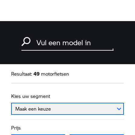
Zoek naar een motorfiets
Typ een model in en druk op enter om te zoeken
Resultaat:
49
motorfietsen
Kies uw segment
Maak een keuze
Modellen
Prijs