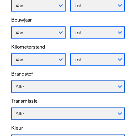
Prijs vanaf
Prijs tot
Van
Tot
Bouwjaar
Bouwjaar vanaf
Bouwjaar tot
Van
Tot
Kilometerstand
Kilometerstand vanaf
Kilometerstand tot
Van
Tot
Brandstof
Alle
Transmissie
Alle
Kleur