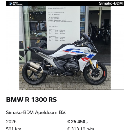
BMW R 1300 RS
Simako-BDM Apeldoorn B.V.
2026
€ 25.450,-
501 km
€ 313,10 p/m