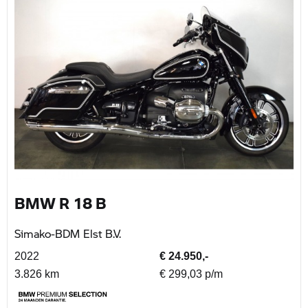
BMW R 18 B
Simako-BDM Elst B.V.
2022
€ 24.950,-
3.826 km
€ 299,03 p/m