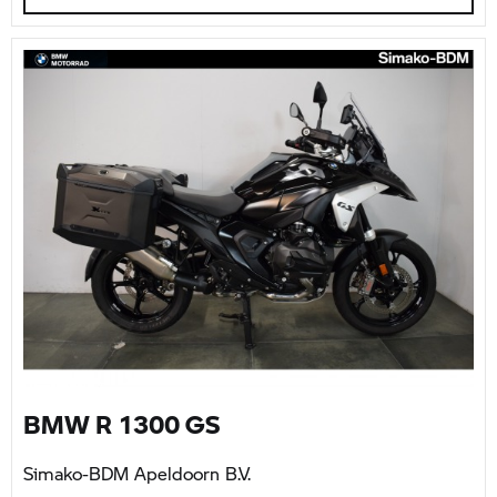
BMW R 1300 GS
Simako-BDM Apeldoorn B.V.