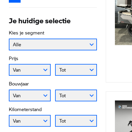
Je huidige selectie
Kies je segment
Alle
Prijs
Prijs vanaf
Prijs tot
Van
Tot
Bouwjaar
Bouwjaar vanaf
Bouwjaar tot
Van
Tot
Kilometerstand
Kilometerstand vanaf
Kilometerstand tot
Van
Tot