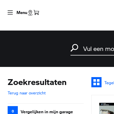
Menu
Zoek naar een motorfiet
Typ een model in en dru
Zoekresultaten
Tege
Terug naar overzicht
0
Vergelijken in mijn garage