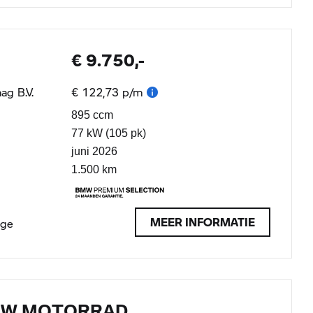
€ 9.750,-
ag B.V.
€ 122,73 p/m
895 ccm
77 kW (105 pk)
juni 2026
1.500 km
MEER INFORMATIE
age
MW MOTORRAD