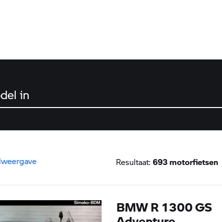
s
k op enter om te zoeken
lweergave
Resultaat:
BMW R 1300 GS
Adventure